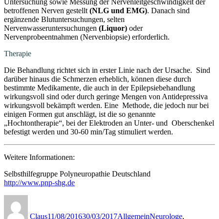
Untersuchung sowie Messung der Nervenleitgeschwindigkeit der
betroffenen Nerven gestellt
(NLG und EMG)
. Danach sind
ergänzende Blutuntersuchungen, selten
Nervenwasseruntersuchungen
(Liquor)
oder
Nervenprobeentnahmen (Nervenbiopsie) erforderlich.
Therapie
Die Behandlung richtet sich in erster Linie nach der Ursache. Sind
darüber hinaus die Schmerzen erheblich, können diese durch
bestimmte Medikamente, die auch in der Epilepsiebehandlung
wirkungsvoll sind oder durch geringe Mengen von Antidepressiva
wirkungsvoll bekämpft werden. Eine Methode, die jedoch nur bei
einigen Formen gut anschlägt, ist die so genannte
„Hochtontherapie“, bei der Elektroden an Unter- und Oberschenkel
befestigt werden und 30-60 min/Tag stimuliert werden.
Weitere Informationen:
Selbsthilfegruppe Polyneuropathie Deutschland
http://www.pnp-shg.de
Autor
Veröffentlicht
Kategorien
Schlagwörter
am
Claus
11/08/2016
30/03/2017
Allgemein
Neurologe
,