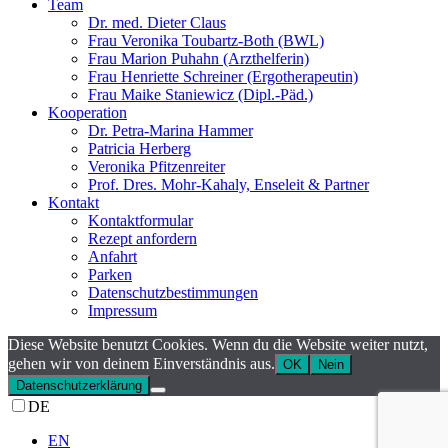
Team
Dr. med. Dieter Claus
Frau Veronika Toubartz-Both (BWL)
Frau Marion Puhahn (Arzthelferin)
Frau Henriette Schreiner (Ergotherapeutin)
Frau Maike Staniewicz (Dipl.-Päd.)
Kooperation
Dr. Petra-Marina Hammer
Patricia Herberg
Veronika Pfitzenreiter
Prof. Dres. Mohr-Kahaly, Enseleit & Partner
Kontakt
Kontaktformular
Rezept anfordern
Anfahrt
Parken
Datenschutzbestimmungen
Impressum
Diese Website benutzt Cookies. Wenn du die Website weiter nutzt,
gehen wir von deinem Einverständnis aus.
OK
Nein
Datenschutzerklärung
DE
EN