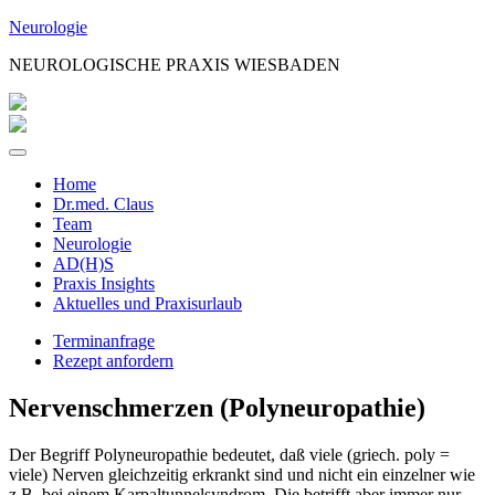
Zum
Neurologie
Inhalt
NEUROLOGISCHE PRAXIS WIESBADEN
springen
Home
Dr.med. Claus
Team
Neurologie
AD(H)S
Praxis Insights
Aktuelles und Praxisurlaub
Terminanfrage
Rezept anfordern
Nervenschmerzen (Polyneuropathie)
Der Begriff Polyneuropathie bedeutet, daß viele (griech. poly =
viele) Nerven gleichzeitig erkrankt sind und nicht ein einzelner wie
z.B. bei einem Karpaltunnelsyndrom. Die betrifft aber immer nur