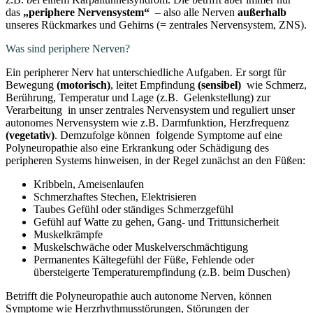
das
„periphere Nervensystem“
– also alle Nerven
außerhalb
unseres Rückmarkes und Gehirns (= zentrales Nervensystem, ZNS).
Was sind periphere Nerven?
Ein peripherer Nerv hat unterschiedliche Aufgaben. Er sorgt für
Bewegung
(motorisch)
, leitet Empfindung
(sensibel)
wie Schmerz,
Berührung, Temperatur und Lage (z.B. Gelenkstellung) zur
Verarbeitung in unser zentrales Nervensystem und reguliert unser
autonomes Nervensystem wie z.B. Darmfunktion, Herzfrequenz
(vegetativ)
. Demzufolge können folgende Symptome auf eine
Polyneuropathie also eine Erkrankung oder Schädigung des
peripheren Systems hinweisen, in der Regel zunächst an den Füßen:
Kribbeln, Ameisenlaufen
Schmerzhaftes Stechen, Elektrisieren
Taubes Gefühl oder ständiges Schmerzgefühl
Gefühl auf Watte zu gehen, Gang- und Trittunsicherheit
Muskelkrämpfe
Muskelschwäche oder Muskelverschmächtigung
Permanentes Kältegefühl der Füße, Fehlende oder
übersteigerte Temperaturempfindung (z.B. beim Duschen)
Betrifft die Polyneuropathie auch autonome Nerven, können
Symptome wie Herzrhythmusstörungen, Störungen der