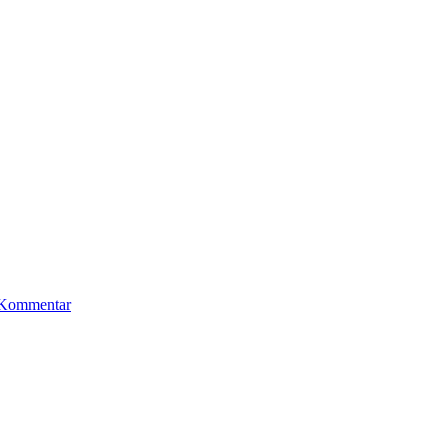
zu
Publikationen
 Kommentar
e