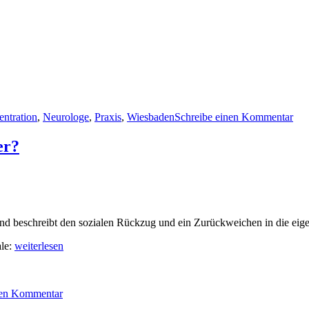
zu
Pra
ntration
,
Neurologe
,
Praxis
,
Wiesbaden
Schreibe einen Kommentar
Ins
er?
und beschreibt den sozialen Rückzug und ein Zurückweichen in die ei
„Autismus:
ale:
weiterlesen
Mehr
zu
Kinder
Autismus:
betroffen
nen Kommentar
Mehr
als
Kinder
früher?“