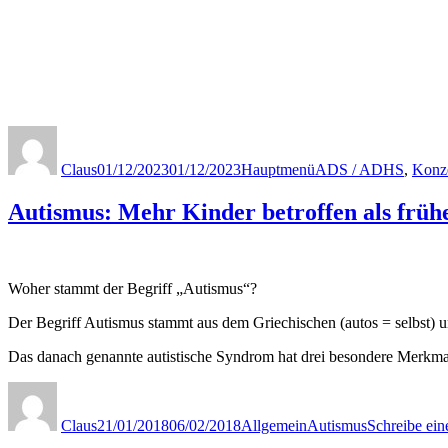
Autor
Veröffentlicht
Kategorien
Schlagwörter
am
Claus
01/12/2023
01/12/2023
Hauptmenü
ADS / ADHS
,
Konze
Autismus: Mehr Kinder betroffen als früh
Woher stammt der Begriff „Autismus“?
Der Begriff Autismus stammt aus dem Griechischen (autos = selbst) 
Das danach genannte autistische Syndrom hat drei besondere Merkm
Autor
Veröffentlicht
Kategorien
Schlagwörter
am
Claus
21/01/2018
06/02/2018
Allgemein
Autismus
Schreibe ei