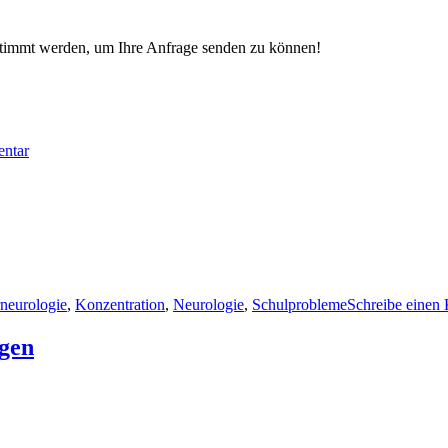
timmt werden, um Ihre Anfrage senden zu können!
zu
Kontaktformular
entar
neurologie
,
Konzentration
,
Neurologie
,
Schulprobleme
Schreibe einen
ögen
zu
Klinisch