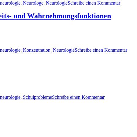
neurologie
,
Neurologe
,
Neurologie
Schreibe einen Kommentar
Verfahre
–
Skalen
eits- und Wahrnehmungsfunktionen
und
Fragebö
zu
Diag
neurologie
,
Konzentration
,
Neurologie
Schreibe einen Kommentar
zur
Prüf
der
Aufm
und
Wahr
zu
Schulleistungstes
neurologie
,
Schulprobleme
Schreibe einen Kommentar
zu