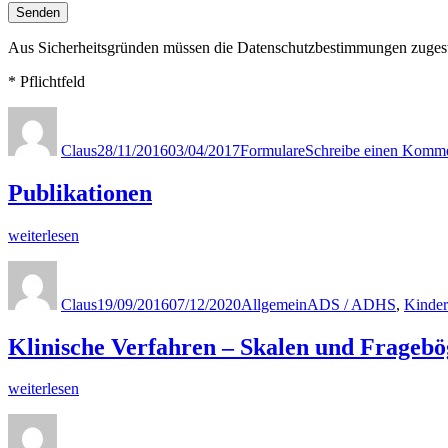
Aus Sicherheitsgründen müssen die Datenschutzbestimmungen zuges
* Pflichtfeld
Autor
Veröffentlicht
Kategorien
am
Claus
28/11/2016
03/04/2017
Formulare
Schreibe einen Komm
Publikationen
„Publikationen“
weiterlesen
Autor
Veröffentlicht
Kategorien
Schlagwörter
am
Claus
19/09/2016
07/12/2020
Allgemein
ADS / ADHS
,
Kinder
Klinische Verfahren – Skalen und Frageb
„Klinische
weiterlesen
Verfahren
Autor
Veröffentlicht
Kategorien
Schlagwörter
–
am
Skalen