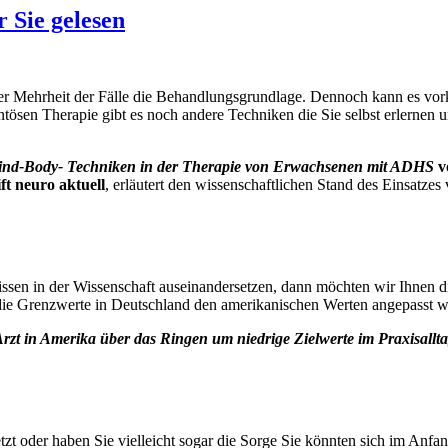
betroffen
 Sie gelesen
als
früher?
er Mehrheit der Fälle die Behandlungsgrundlage. Dennoch kann es vo
ösen Therapie gibt es noch andere Techniken die Sie selbst erlerne
Mind-Body- Techniken in der Therapie von Erwachsenen mit ADHS
v
ft neuro aktuell
, erläutert den wissenschaftlichen Stand des Einsatze
issen in der Wissenschaft auseinandersetzen, dann möchten wir Ihnen di
die Grenzwerte in Deutschland den amerikanischen Werten angepasst w
rzt in Amerika über das Ringen um niedrige Zielwerte im Praxisallt
 oder haben Sie vielleicht sogar die Sorge Sie könnten sich im Anfan