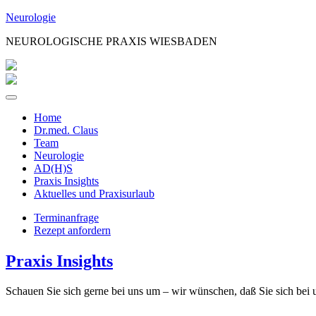
Zum
Neurologie
Inhalt
NEUROLOGISCHE PRAXIS WIESBADEN
springen
Home
Dr.med. Claus
Team
Neurologie
AD(H)S
Praxis Insights
Aktuelles und Praxisurlaub
Terminanfrage
Rezept anfordern
Praxis Insights
Schauen Sie sich gerne bei uns um – wir wünschen, daß Sie sich bei