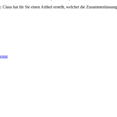
. Claus hat für Sie einen Artikel erstellt, welcher die Zusammenfassun
zu
Neues
entar
aus
Neurologie
und
Psychologie
–
für
Sie
gelesen