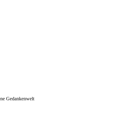
xis
ights
gene Gedankenwelt