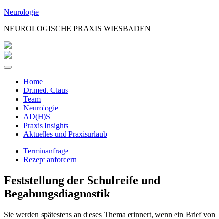
Zum
Neurologie
Inhalt
NEUROLOGISCHE PRAXIS WIESBADEN
springen
Home
Dr.med. Claus
Team
Neurologie
AD(H)S
Praxis Insights
Aktuelles und Praxisurlaub
Terminanfrage
Rezept anfordern
Feststellung der Schulreife und
Begabungsdiagnostik
Sie werden spätestens an dieses Thema erinnert, wenn ein Brief von