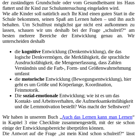
der zuständigen Grundschule oder vom Gesundheitsamt ins Haus
flattert und ihr Kind zur Schuluntersuchung eingeladen wird.
Wie alle Kinder soll natürlich auch Ihr Kind einen guten Start in die
Schule bekommen, seinen Spaß am Lernen haben – und ihn auch
behalten. Um Schulfrust möglichst gar nicht erst aufkommen zu
lassen, schauen wir uns deshalb bei der Frage „schulreif?“ am
besten mehrere Bereiche der Entwicklung genau an. Wir
unterscheiden deshalb
die
kognitive
Entwicklung (Denkentwicklung), die das
logische Denkvermögen, die Merkfähigkeit, die sprachliche
Ausdrucksfähigkeit, die Mengenerfassung, dass Zahlen
Verständnis und die Farb-, Form- und Größenwahrnehmung
umfasst
die
motorische
Entwicklung (Bewegungsentwicklung), hier
geht es um Größe und Körperlange, Koordination,
Feinmotorik.
Die
sozial-emotionale
Entwicklung; wie ist es um das
Kontakt- und Arbeitsverhalten, die Aufmerksamkeitsfähigkeit
und die Lernmotivation bestellt? Was macht der Selbstwert?
Wir haben in unserem Buch „
Auch das Lernen kann man Lernen
“
in Kapitel 3 eine Checkliste zusammengestellt, mit der sie schon
einige der Entwicklungsbereiche überprüfen können.
Die Antwort auf die Frage „ist mein Kind schon schulreif?“ lässt